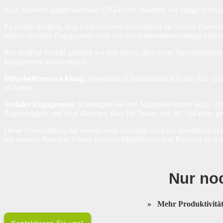
nach unserem stattgefundenen ESG-Event möchten wir einige Schlüsse
Es wurde deutlich, dass Unternehmen zunehmend die soziale Dimension i
starkes soziales Engagement nicht nur das Unternehmensimage verbesse
Bei dataPad GmbH glauben wir fest daran, dass echte Nachhaltigkeit d
Engagement einzubringen.
Mitarbeiterentwicklung
: Investition in kontinuierlich in die Aus-
zu bieten.
Soziales Engagement
: Ermutigen Sie Ihre MitarbeiterInnen aktiv, s
Zugehörigkeit und trägt dazu bei, dass Ihr Teams sich als Teil eines 
Diese Veranstaltung hat einmal mehr bestätigt, dass die Investition 
mit unseren Kunden, Usern, unseren Mitarbeitern und Partnern zu ge
Nur noc
»
Mehr Produktivit
Kontaktieren Sie uns!