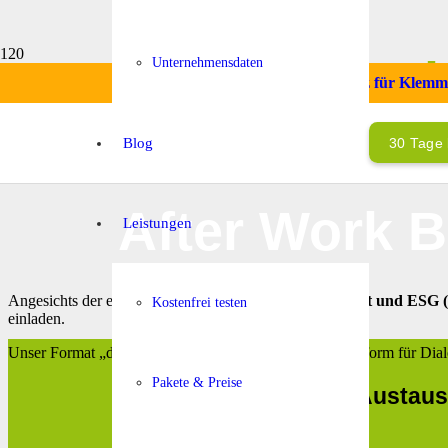
d
Unternehmensdaten
Startklarbonus – Ihr smarter Ersatz für Klem
Blog
30 Tage 
After Work B
Leistungen
Angesichts der entscheidenden Rolle,
die Nachhaltigkeit und ESG 
Kostenfrei testen
einladen.
Unser Format „dataPad & friends bietet eine offline Plattform für 
Pakete & Preise
Ein Austau