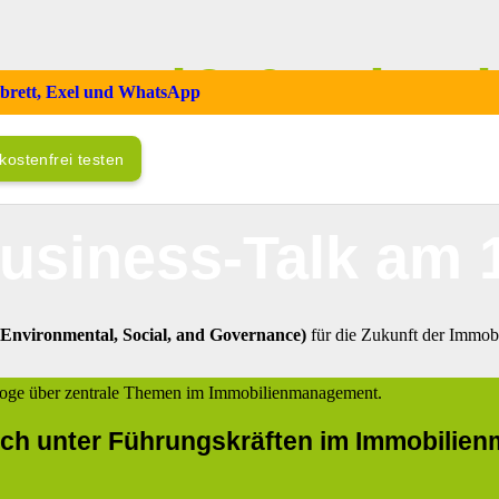
ataPad® & Friend
mbrett, Exel und WhatsApp
kostenfrei testen
usiness-Talk am 
(Environmental, Social, and Governance)
für die Zukunft der Immobi
Dialoge über zentrale Themen im Immobilienmanagement.
sch unter Führungskräften im Immobilie