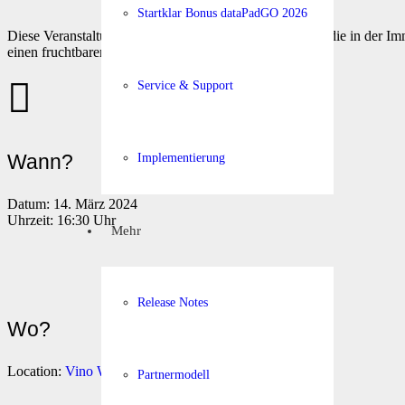
Startklar Bonus dataPadGO 2026
Diese Veranstaltung richtet sich an Entscheidungsträger, die in der 
einen fruchtbaren Dialog.
Service & Support
Wann?
Implementierung
Datum: 14. März 2024
Uhrzeit: 16:30 Uhr
Mehr
Release Notes
Wo?
Location:
Vino Wien
, Lichtenfelsgasse 3, 1010 Wien
Partnermodell