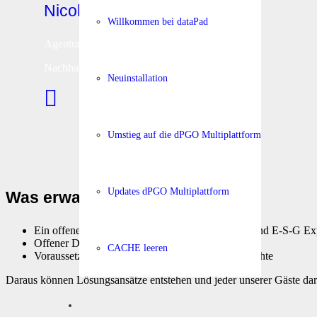
Nicola Askapa
Willkommen bei dataPad
Agentur Tintura
Nachhaltigkeitsberichte visualisieren
Neuinstallation
tintura@tintura.at
Umstieg auf die dPGO Multiplattform
Updates dPGO Multiplattform
Was erwartet Sie?
Ein offener Austausch mit BranchenkollegInnen und E-S-G Ex
Offener Dialog zu den Herausforderungen
CACHE leeren
Voraussetzungen schaffen für Nachhaltigkeitsberichte
Daraus können Lösungsansätze entstehen und jeder unserer Gäste darf 