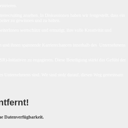
ntrieren.
rrecruiting ansehen. In Diskussionen haben wir festgestellt, dass ein
rbeiter zu gewinnen und zu halten.
terInnen wertschätzt und ermutigt, ihre volle Kreativität und
ssern und ihnen spannende Karrierechancen innerhalb des Unternehmens
SR)-Initiativen zu engagieren. Diese Beteiligung stärkt das Gefühl der
eines Unternehmens sind. Wir sind stolz darauf, diesen Weg gemeinsam
tfernt
!
e Datenverfügbarkeit.