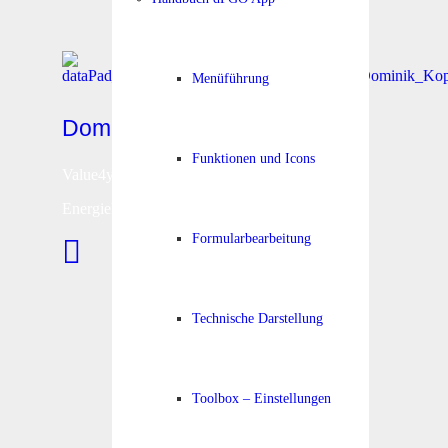
Menüführung
Dominik Kop
Funktionen und Icons
Value4you
Energiekosteneinsparungen
Formularbearbeitung
office@value4you.at
Technische Darstellung
Toolbox – Einstellungen