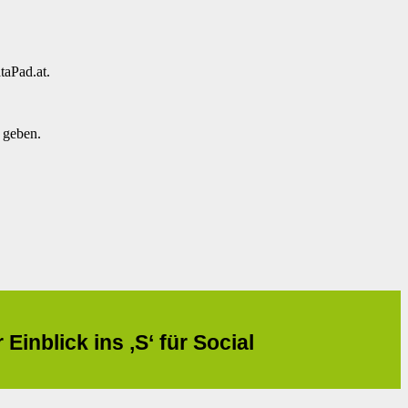
taPad.at.
 geben.
inblick ins ‚S‘ für Social