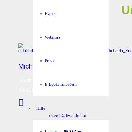
U
Events
Webinars
Presse
Michaela Zois
Leveldrei
E-Books anfordern
E-S-G Immobilienmanagement
Hilfe
m.zois@leveldrei.at
Handbuch dPGO App