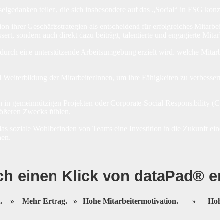
lgedanken teilen, die sich insbesondere auf das „Social“ in ESG konze
hrer Geschäftsstrategien als entscheidend für erfolgreiches Mitarbeite
rt, sondern auch direkt dazu beiträgt, talentierte und engagierte Mita
urch eine unterstützende Arbeitsumgebung erzielt wird, welche Mitarbei
 und Weiterbildung der MitarbeiterInnen, um ihre Fähigkeiten zu verbe
ich in gemeinnützigen Projekten oder Corporate-Social-
Responsibility (C
größeren Zwecks fühlen.
in das soziale Wohlbefinden von Teams eine Investition in die Zukunft 
hen.
h einen Klick von dataPad® en
ät.
»
Mehr Ertrag.
»
Hohe Mitarbeitermotivation.
»
Hoh