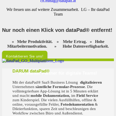
ch.mittag@datapad.at
Wir freuen uns auf weitere Zusammenarbeit. LG – Ihr dataPad
Team
Nur noch einen Klick von dataPad® entfernt
!
»
Mehr Produktivität.
»
Mehr Ertrag.
»
Hohe
Mitarbeitermotivation.
»
Hohe Datenverfügbarkeit.
Kontaktieren Sie uns!
DARUM dataPad®
Ihr starker Partner für digitale Teams!
Mit der dataPad® SaaS Business Lösung
digitalisieren
Unternehmen
sämtliche Formular-Prozesse
. Die
vollintegrierbare App-Lösung ist in 5 Minuten erklärt
und macht
mobile Dokumentation,
im
Field Service
zum Kinderspiel. Die vielen Ausfüllhilfen, offline &
online, vorausgefüllte Felder,
Fotodokumentation
&
Diktierfunktion, sparen Zeit und beschleunigen den
Workflow zwischen Büro und Außendienst.