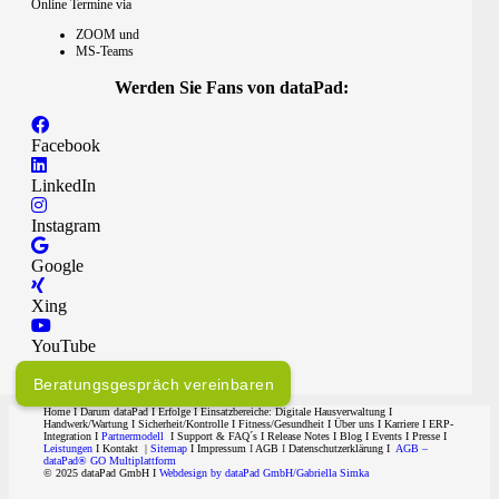
Online Termine via
ZOOM und
MS-Teams
Werden Sie Fans von dataPad:
Facebook
LinkedIn
Instagram
Google
Xing
YouTube
Beratungsgespräch vereinbaren
Home
I
Darum dataPad
I
Erfolge
I Einsatzbereiche:
Digitale Hausverwaltung
I
Handwerk/Wartung
I
Sicherheit/Kontrolle
I
Fitness/Gesundheit
I
Über uns
I
Karriere
I ERP-
Integration I
Partnermodell
I
Support & FAQ´s
I
Release Notes
I
Blog
I
Events
I
Presse
I
Leistungen
I
Kontakt
|
Sitemap
I
Impressum
I
AGB
I
Datenschutzerklärung I
AGB –
dataPad® GO Multiplattform
© 2025 dataPad GmbH
I
Webdesign by dataPad GmbH/Gabriella Simka