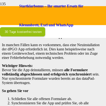
Startklarbonus – Ihr smarter Ersatz für
Vorgehensweise bei Updates in der
dPGO App erfordert – NEU Installation
der dPGO App
Klemmbrett, Exel und WhatsApp
30 Tage kostenfrei testen
..bei
NEU Installation der dPGO App
In manchen Fällen kann es vorkommen, dass eine Neuinstallation
der dPGO App erforderlich ist. Dies kann beispielsweise nach
einem Gerätewechsel, einem technischen Problem oder im Zuge
einer Fehlerbehebung notwendig werden.
Wichtiger Hinweis:
Bevor Sie die App deinstallieren, müssen
alle Formulare
vollständig abgeschlossen und erfolgreich synchronisiert
sein.
Nur synchronisierte Formulare wurden bereits an das dataPad-
System übertragen.
So gehen Sie vor
Schließen Sie alle offenen Formulare ab.
Synchronisieren Sie die App und prüfen Sie, ob alle