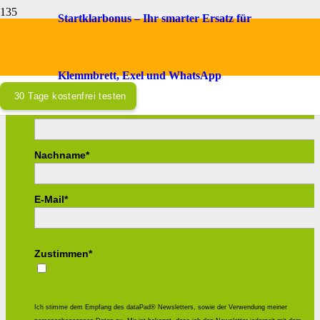
Startklarbonus – Ihr smarter Ersatz für
Jetzt dataPad® Newsletter abonnieren
und profitieren!
Klemmbrett, Exel und WhatsApp
30 Tage kostenfrei testen
Vorname*
Nachname*
E-Mail*
Zustimmen*
Ich stimme dem Empfang des dataPad® Newsletters, sowie der Verwendung meiner