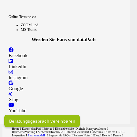
Online Termine via
ZOOM und
MS-Teams
Werden Sie Fans von dataPad:
Facebook
LinkedIn
Instagram
Google
Xing
YouTube
Beratungsgespräch vereinbaren
Home
I
Darum dataPad
I
Erfolge
I Einsatzbereiche:
Digitale Hausverwaltung
I
Handwerk/Wartung
I
Sicherheit/Kontrolle
I
Fitness/Gesundheit
I
Über uns
I
Karriere
I ERP-
Integration I
Partnermodell
I
Support & FAQ´s
I
Release Notes
I
Blog
I
Events
I
Presse
I