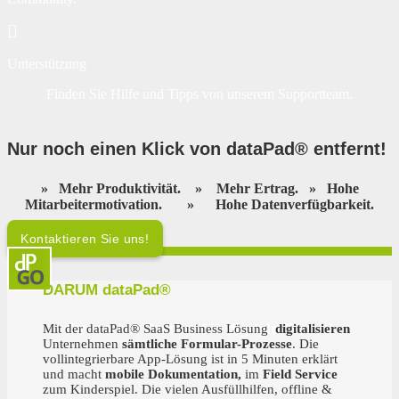
Unterstützung
Finden Sie Hilfe und Tipps von unserem Supportteam.
Nur noch einen Klick von dataPad® entfernt
!
»
Mehr Produktivität.
»
Mehr Ertrag.
»
Hohe
Mitarbeitermotivation.
»
Hohe Datenverfügbarkeit.
Kontaktieren Sie uns!
DARUM dataPad®
Ihr starker Partner für digitale Teams!
Mit der dataPad® SaaS Business Lösung
digitalisieren
Unternehmen
sämtliche Formular-Prozesse
. Die
vollintegrierbare App-Lösung ist in 5 Minuten erklärt
und macht
mobile Dokumentation,
im
Field Service
zum Kinderspiel. Die vielen Ausfüllhilfen, offline &