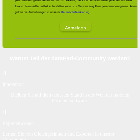
personenbezogenen Daten zu. Mir ist bekannt, dass ich den Newsletter jederzeit mit dem
Link im Newsletter selbst abbestellen kann. Zur Verwendung Ihrer personenbezogenen Daten
gelten die Ausführungen in unserer
Datenschutzerklärung
.
Anmelden
Warum Teil der dataPad-Community werden?
Innovation
Bleiben Sie auf dem neuesten Stand in der Welt der mobilen
Formularsoftware.
Expertenwissen
Lernen Sie von Gleichgesinnten und Experten in unserer
Community.