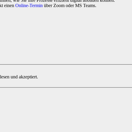
hnen, wie Sie Ihre Prozesse effizient digital abbilden können.
kt einen
Online-Termin
über Zoom oder MS Teams.
sen und akzeptiert.