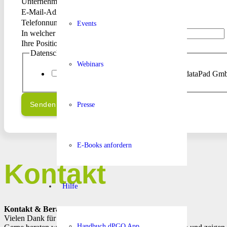
Unternehmen
*
E-Mail-Adresse
*
Telefonnummer
*
Events
In welcher Branche sind Sie tätig?
Ihre Position im Unternehmen?
Datenschutzerklärung
*
Webinars
Ich habe die
Datenschutzerklärung
der dataPad GmbH
Senden
Presse
E-Books anfordern
Kontakt
Hilfe
Kontakt & Beratung
Vielen Dank für Ihr Interesse an dataPad®!
Handbuch dPGO App