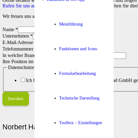
Gerne beraten wir Sie persönlich zu Ihren Anforderungen und zeigen I
Rufen Sie uns an,
schreiben Sie uns eine
E-Mail
oder buchen Sie dire
Wir freuen uns auf den Austausch mit Ihnen!
Menüführung
Name
*
Unternehmen
*
E-Mail-Adresse
*
Telefonnummer
*
Funktionen und Icons
In welcher Branche sind Sie tätig?
Ihre Position im Unternehmen?
Datenschutzerklärung
*
Formularbearbeitung
Ich habe die
Datenschutzerklärung
der dataPad GmbH gele
Technische Darstellung
Senden
Toolbox – Einstellungen
Norbert Haimberger