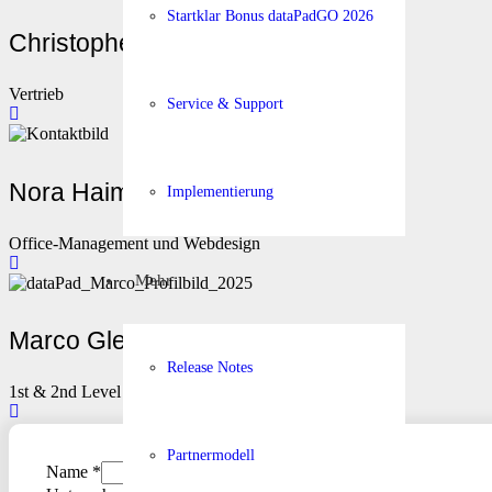
Startklar Bonus dataPadGO 2026
Christopher Mittag
Vertrieb
Service & Support
Nora Haimberger
Implementierung
Office-Management und Webdesign
Mehr
Marco Gleixner
Release Notes
1st & 2nd Level Support
Partnermodell
Name
*