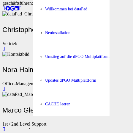
geschäftsführender Gesellschafter
Willkommen bei dataPad
Christopher Mittag-Lenkheym
Neuinstallation
Vertrieb
Umstieg auf die dPGO Multiplattform
Nora Haimberger
Updates dPGO Multiplattform
Office-Management und Webdesign
CACHE leeren
Marco Gleixner
1st / 2nd Level Support