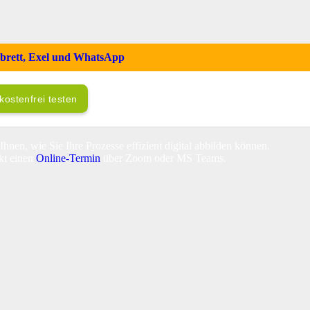
mbrett, Exel und WhatsApp
kostenfrei testen
hnen, wie Sie Ihre Prozesse effizient digital abbilden können.
kt einen
Online-Termin
über Zoom oder MS Teams.