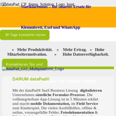
Startklarbonus – Ihr smarter Ersatz für
CP Immo Solutions bietet eine Hausverwaltungssoftware für
gemeinnützige
Wohnbauvereinigungen.
Klemmbrett, Exel und WhatsApp
30 Tage kostenfrei testen
Nur noch einen Klick von dataPad® entfernt
!
»
Mehr Produktivität.
»
Mehr Ertrag.
»
Hohe
Mitarbeitermotivation.
»
Hohe Datenverfügbarkeit.
Kontaktieren Sie uns!
DARUM dataPad®
Ihr starker Partner für digitale Teams!
Mit der dataPad® SaaS Business Lösung
digitalisieren
Unternehmen
sämtliche Formular-Prozesse
. Die
vollintegrierbare App-Lösung ist in 5 Minuten erklärt
und macht
mobile Dokumentation,
im
Field Service
zum Kinderspiel. Die vielen Ausfüllhilfen, offline &
online, vorausgefüllte Felder,
Fotodokumentation
&