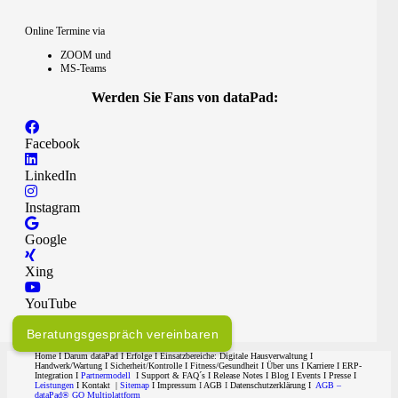
Online Termine via
ZOOM und
MS-Teams
Werden Sie Fans von dataPad:
Facebook
LinkedIn
Instagram
Google
Xing
YouTube
Beratungsgespräch vereinbaren
Home
I
Darum dataPad
I
Erfolge
I Einsatzbereiche:
Digitale Hausverwaltung
I
Handwerk/Wartung
I
Sicherheit/Kontrolle
I
Fitness/Gesundheit
I
Über uns
I
Karriere
I ERP-
Integration I
Partnermodell
I
Support & FAQ´s
I
Release Notes
I
Blog
I
Events
I
Presse
I
Leistungen
I
Kontakt
|
Sitemap
I
Impressum
I
AGB
I
Datenschutzerklärung I
AGB –
dataPad® GO Multiplattform