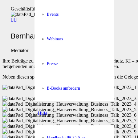
Geschäftsführer
Events
Bernhard Haschek
Webinars
Mediator
Ihre Beiträge zu Themen wie Datenverwendung, Datenschutz, KI – rec
Presse
tiefgehenden und aufschlussreichen Diskussion beigetragen.
Neben diesen spannenden Diskussionen konnten wir auch die Gelegen
E-Books anfordern
Hilfe
Handbuch dPGO App