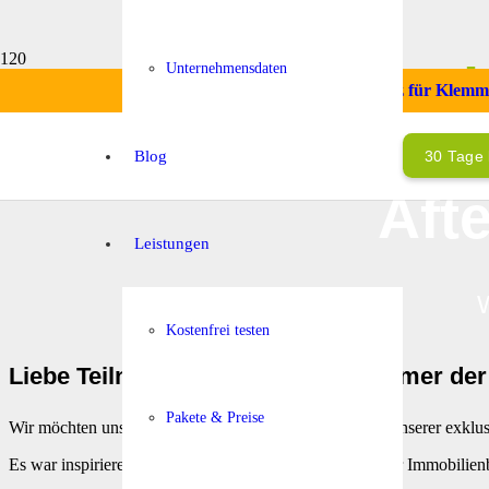
d
Unternehmensdaten
Startklarbonus – Ihr smarter Ersatz für Klem
Blog
30 Tage 
Aft
Leistungen
W
Kostenfrei testen
Liebe Teilnehmerinnen und Teilnehmer der
Pakete & Preise
Wir möchten uns bei allen Gästen für die Teilnahme an unserer exkl
Es war inspirierend, so viele engagierte Fachleute aus der Immobil