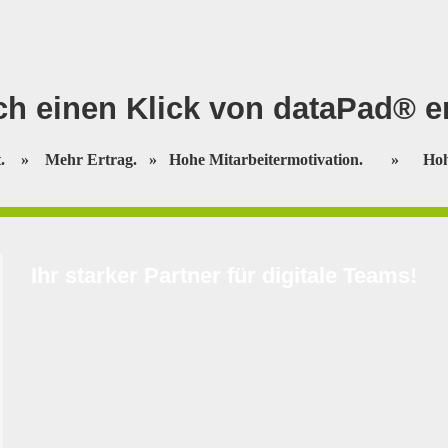
h einen Klick von dataPad® en
ät.
»
Mehr Ertrag.
»
Hohe Mitarbeitermotivation.
»
Hoh
Ihr starker Partner für digitale Teams!