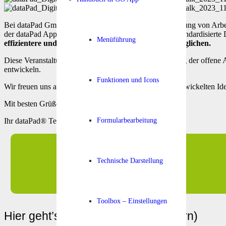
Bei dataPad GmbH sind wir stolz darauf, die Digitalisierung von Arb
der dataPad App erfassen
unsere Kunden
spezifische, standardisierte
Menüführung
effizientere und intelligentere Arbeitsabläufe zu ermöglichen.
Diese Veranstaltung hat einmal mehr gezeigt, wie wichtig der offe
entwickeln.
Funktionen und Icons
Wir freuen uns auf weiterführende Gespräche um die entwickelten Id
Mit besten Grüßen,
Formularbearbeitung
Ihr dataPad® Team
Technische Darstellung
Toolbox – Einstellungen
Hier geht’s zum PITCH (bitte blättern)