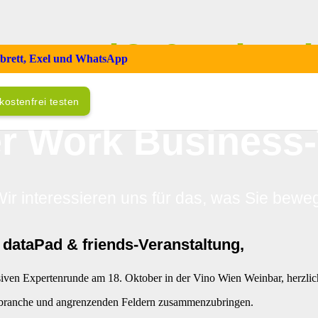
ataPad® & Friend
mbrett, Exel und WhatsApp
kostenfrei testen
er Work Business-
ir interessieren uns für das, was Sie bewe
 dataPad & friends-Veranstaltung,
usiven Expertenrunde am 18. Oktober in der Vino Wien Weinbar, herzli
ienbranche und angrenzenden Feldern zusammenzubringen.