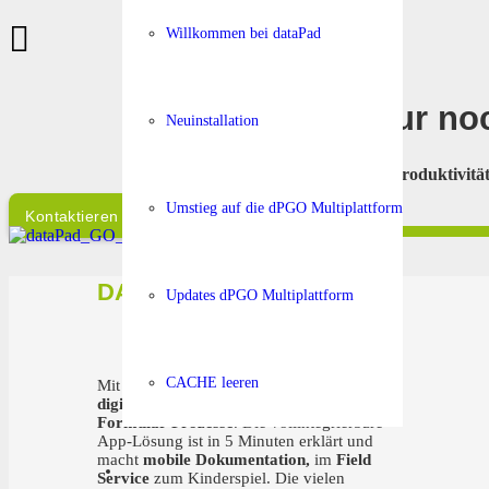
Willkommen bei dataPad
Nur noc
Neuinstallation
»
Mehr Produktivit
Umstieg auf die dPGO Multiplattform
Kontaktieren Sie uns!
DARUM dataPad®
Updates dPGO Multiplattform
CACHE leeren
Mit der dataPad® SaaS Business Lösung
digitalisieren
Unternehmen
sämtliche
Formular-Prozesse
. Die vollintegrierbare
App-Lösung ist in 5 Minuten erklärt und
macht
mobile Dokumentation,
im
Field
Service
zum Kinderspiel. Die vielen