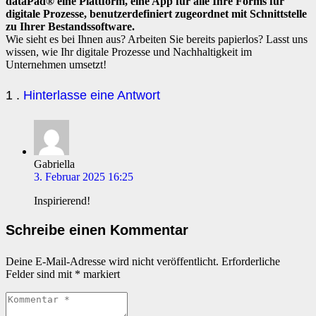
dataPad® eine Plattform, eine App für alle Ihre Forms für
digitale Prozesse, benutzerdefiniert zugeordnet mit Schnittstelle
zu Ihrer Bestandssoftware.
Wie sieht es bei Ihnen aus? Arbeiten Sie bereits papierlos?
Lasst uns
wissen, wie Ihr digitale Prozesse und Nachhaltigkeit im
Unternehmen umsetzt!
Kommentar
1
.
Hinterlasse eine Antwort
Gabriella
3. Februar 2025 16:25
Inspirierend!
Schreibe einen Kommentar
Deine E-Mail-Adresse wird nicht veröffentlicht.
Erforderliche
Felder sind mit
*
markiert