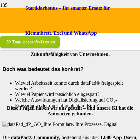
Startklarbonus – Ihr smarter Ersatz für
Digital, nachhaltig, effizient
Wie die dataPad® Community 2026 neue Maßstäbe setzt.
Klemmbrett, Exel und WhatsApp
30 Tage kostenfrei testen
Nachhaltigkeit und Effizienz ist kein Trend,
sondern ein entscheidender Faktor für die
Zukunftsfähigkeit von Unternehmen.
Doch was bedeutet das konkret?
Wieviel Arbeitszeit konnte durch dataPad® freigespielt
werden?
Wieviel Papier wird tatsächlich eingespart?
Welche Auswirkungen hat Digitalisierung auf CO₂-
Emissionen oder die Luftqualität im Büro?
Diese Fragen haben wir uns gestellt – und
unsere KI hat die
Antworten gefunden
.
Die
dataPad® Community
, bestehend aus über
1.000 App-Usern
,