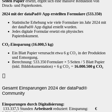
Seiten Papier
ersetzt, ergibt sich eine massive Reduktion von
Druck- und Papierkosten.
2024 mit der dataPad® App erstellten Formulare (533.350)
Statistische Erhebung wie viele Formulare im Jahr 2024 mit
der dataPad® App digital erstellt wurden.
Jedes digitale Formular ersetzt ein physisches
Papierdokument.
CO₂-Einsparung (16.000,5 kg)
Ein Blatt Papier verursacht etwa 6 g CO₂ in der Produktion
und Entsorgung.
Berechnung:
533.350
Formulare × 5
Seiten / 5 Blatt Papier
(inkl. Bilddokumentation) × 6
g CO₂ =
16.000.500
g CO₂
Gesamt Einsparungen 2024 der dataPad®
Community
Einsparungen durch Digitalisierung:
133.337,5 Stunden
Arbeitszeit
reduziert: Einsparung:
€