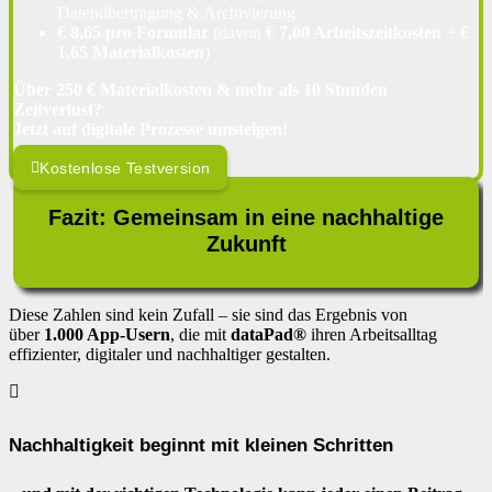
Datenübertragung & Archivierung
€ 8,65 pro Formular
(davon
€ 7,00 Arbeitszeitkosten
+
€
1,65 Materialkosten
)
Über 250 € Materialkosten & mehr als 10 Stunden
Zeitverlust?
Jetzt auf digitale Prozesse umsteigen!
Kostenlose Testversion
Fazit: Gemeinsam in eine nachhaltige
Zukunft
Diese Zahlen sind kein Zufall – sie sind das Ergebnis von
über
1.000 App-Usern
, die mit
dataPad®
ihren Arbeitsalltag
effizienter, digitaler und nachhaltiger gestalten.
Nachhaltigkeit beginnt mit kleinen Schritten