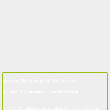
Das Ausfüllen handschriftlich vor Ort?
Manuelle Dokumentation kostet Zeit & Geld:
15 Minuten Mehraufwand
pro Formular für Scannen,