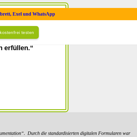
mbrett, Exel und WhatsApp
für Qualität und
kostenfrei testen
nau die
erfüllen.“
mentation“. Durch die standardisierten digitalen Formularen war