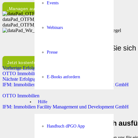
Events
„Managen auch Sie Ihr Team von unterwegs!“
dataPad_OTFM_Emir Ziberi
dataPad_OTFM_Emir Ziberi
Webinars
Überzeugen Sie sich 
Presse
Jetzt kostenfrei testen!
Vorherige Erfolgsgeschichte
OTTO Immobilien
E-Books anfordern
Nächste Erfolgsgeschichte
IFM: Immobilien Facility Management und Development GmbH
OTTO Immobilien
Hilfe
IFM: Immobilien Facility Management und Development GmbH
Einfach ausfü
Handbuch dPGO App
Wir melden uns für ein