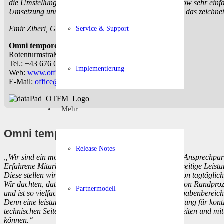
die Umstellung und Einführung in den digitalen Workflow sehr ein
Umsetzung unserer Anforderungen wichtig. Und genau das zeichne
Emir Ziberi, GF der omni tempore FM GmbH
Service & Support
Omni tempore FM GmbH, GF Hr. Ziberi
Rotenturmstraße 27/5, 1010 Innere Stadt, Austria
Tel.: +43 676 664 88 08
Implementierung
Web:
www.otfm.at
E-Mail:
office@otfm.at
Mehr
Omni tempore FM GmbH
Release Notes
„Wir sind ein motiviertes, junges Team und kompetenter Ansprechpa
Erfahrene MitarbeiterInnen machen es uns möglich, vielseitige Leist
Diese stellen wir durch zeitgemäße digitale Dokumentation tagtäglic
Wir dachten, dataPad® sei ein Tool zur Digitalisierung von Randproz
Partnermodell
und ist so vielfach einsetzbar und flexibel wie unsere Aufgabenbereich
Denn eine leistungsstarke Organisation ist die Voraussetzung für konti
technischen Seite der Hausverwaltung zusammen zu arbeiten und mitte
können.“