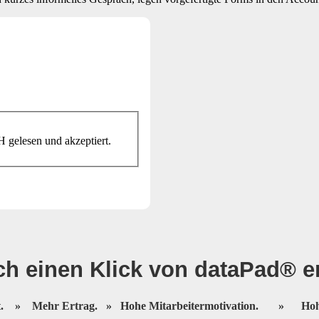
gelesen und akzeptiert.
h einen Klick von dataPad® en
ät.
»
Mehr Ertrag.
»
Hohe Mitarbeitermotivation.
»
Hoh