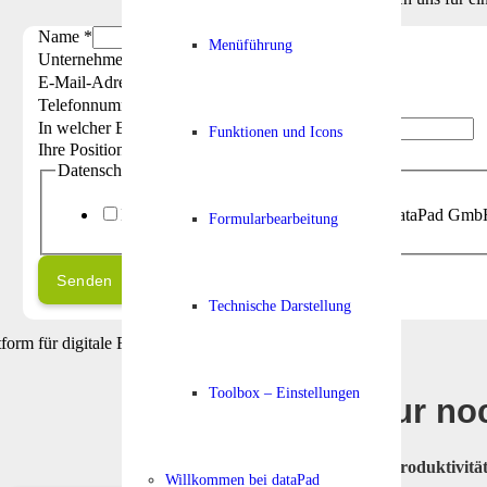
Name
*
Menüführung
Unternehmen
*
E-Mail-Adresse
*
Telefonnummer
*
In welcher Branche sind Sie tätig?
Funktionen und Icons
Ihre Position im Unternehmen?
Datenschutzerklärung
*
Ich habe die
Datenschutzerklärung
der dataPad GmbH 
Formularbearbeitung
Senden
Technische Darstellung
Toolbox – Einstellungen
Nur noc
»
Mehr Produktivit
Willkommen bei dataPad