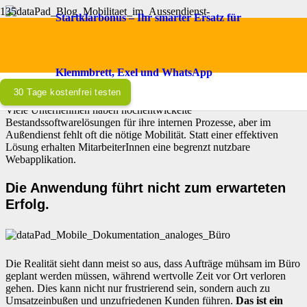
Startklarbonus – Ihr smarter Ersatz für
Mobilität für Ihr Team im
Außendienst:
Klemmbrett, Exel und WhatsApp
30 Tage kostenfrei testen
Viele Unternehmen haben hochentwickelte
Bestandssoftwarelösungen für ihre internen Prozesse, aber im
Außendienst fehlt oft die nötige Mobilität. Statt einer effektiven
Lösung erhalten MitarbeiterInnen eine begrenzt nutzbare
Webapplikation.
Die Anwendung führt nicht zum erwarteten
Erfolg.
Die Realität sieht dann meist so aus, dass Aufträge mühsam im Büro
geplant werden müssen, während wertvolle Zeit vor Ort verloren
gehen. Dies kann nicht nur frustrierend sein, sondern auch zu
Umsatzeinbußen und unzufriedenen Kunden führen.
Das ist ein