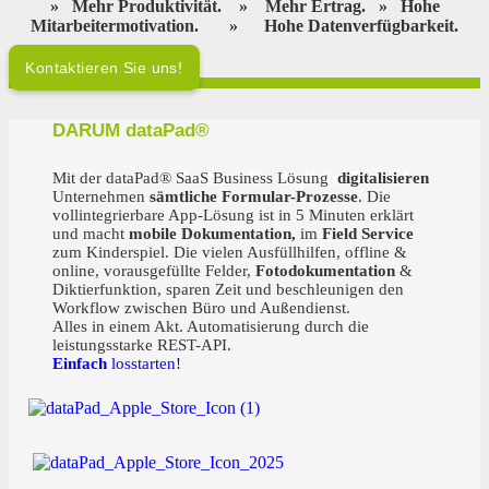
»
Mehr Produktivität.
»
Mehr Ertrag.
»
Hohe
Mitarbeitermotivation.
»
Hohe Datenverfügbarkeit.
Kontaktieren Sie uns!
DARUM dataPad®
Ihr starker Partner für digitale Teams!
Mit der dataPad® SaaS Business Lösung
digitalisieren
Unternehmen
sämtliche Formular-Prozesse
. Die
vollintegrierbare App-Lösung ist in 5 Minuten erklärt
und macht
mobile Dokumentation,
im
Field Service
zum Kinderspiel. Die vielen Ausfüllhilfen, offline &
online, vorausgefüllte Felder,
Fotodokumentation
&
Diktierfunktion, sparen Zeit und beschleunigen den
Workflow zwischen Büro und Außendienst.
Alles in einem Akt. Automatisierung durch die
leistungsstarke REST-API.
Einfach
losstarten!