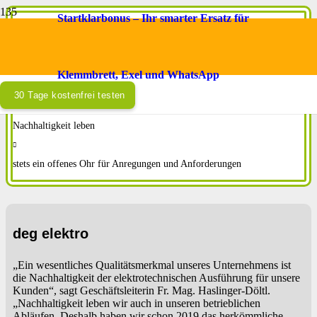
Startklarbonus – Ihr smarter Ersatz für
Warum dataPad® ?
Klemmbrett, Exel und WhatsApp
deutliche Erleichterung für Techniker und Büro
30 Tage kostenfrei testen
Nachhaltigkeit leben
stets ein offenes Ohr für Anregungen und Anforderungen
deg elektro
„Ein wesentliches Qualitätsmerkmal unseres Unternehmens ist
die Nachhaltigkeit der elektrotechnischen Ausführung für unsere
Kunden“, sagt Geschäftsleiterin Fr. Mag. Haslinger-Döltl.
„Nachhaltigkeit leben wir auch in unseren betrieblichen
Abläufen. Deshalb haben wir schon 2019 das herkömmliche