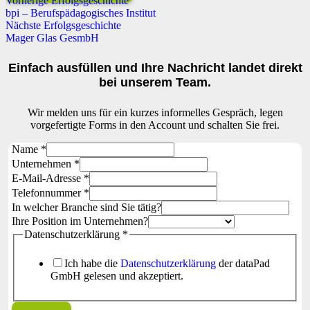
Vorherige Erfolgsgeschichte
bpi – Berufspädagogisches Institut
Nächste Erfolgsgeschichte
Mager Glas GesmbH
Einfach ausfüllen und Ihre Nachricht landet direkt
bei unserem Team.
Wir melden uns für ein kurzes informelles Gespräch, legen
vorgefertigte Forms in den Account und schalten Sie frei.
Name
*
Unternehmen
*
E-Mail-Adresse
*
Telefonnummer
*
In welcher Branche sind Sie tätig?
Ihre Position im Unternehmen?
Datenschutzerklärung
*
Ich habe die
Datenschutzerklärung
der dataPad
GmbH gelesen und akzeptiert.