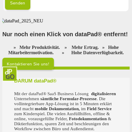
Senden
Nur noch einen Klick von dataPad® entfernt
!
»
Mehr Produktivität.
»
Mehr Ertrag.
»
Hohe
Mitarbeitermotivation.
»
Hohe Datenverfügbarkeit.
Kontaktieren Sie uns!
DARUM dataPad®
Ihr starker Partner für digitale Teams!
Mit der dataPad® SaaS Business Lösung
digitalisieren
Unternehmen
sämtliche Formular-Prozesse
. Die
vollintegrierbare App-Lösung ist in 5 Minuten erklärt
und macht
mobile Dokumentation,
im
Field Service
zum Kinderspiel. Die vielen Ausfüllhilfen, offline &
online, vorausgefüllte Felder,
Fotodokumentation
&
Diktierfunktion, sparen Zeit und beschleunigen den
Workflow zwischen Büro und Außendienst.