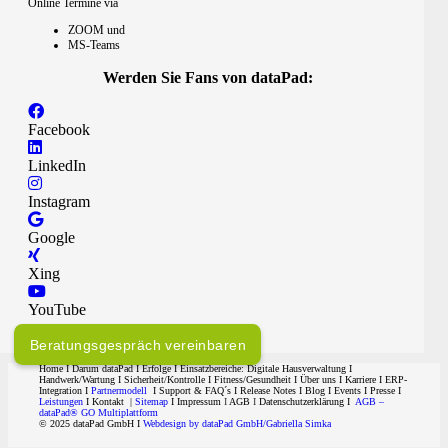
Online Termine via
ZOOM und
MS-Teams
Werden Sie Fans von dataPad:
Facebook
LinkedIn
Instagram
Google
Xing
YouTube
Beratungsgespräch vereinbaren
Home
I
Darum dataPad
I
Erfolge
I Einsatzbereiche:
Digitale Hausverwaltung
I
Handwerk/Wartung
I
Sicherheit/Kontrolle
I
Fitness/Gesundheit
I
Über uns
I
Karriere
I ERP-
Integration I
Partnermodell
I
Support & FAQ´s
I
Release Notes
I
Blog
I
Events
I
Presse
I
Leistungen
I
Kontakt
|
Sitemap
I
Impressum
I
AGB
I
Datenschutzerklärung I
AGB –
dataPad® GO Multiplattform
© 2025 dataPad GmbH
I
Webdesign by dataPad GmbH/Gabriella Simka