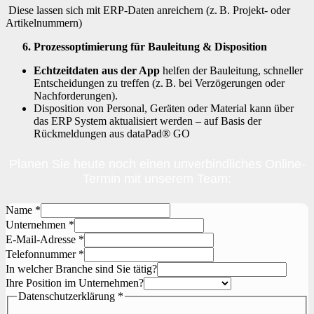
Diese lassen sich mit ERP-Daten anreichern (z. B. Projekt- oder
Artikelnummern)
6. Prozessoptimierung für Bauleitung & Disposition
Echtzeitdaten aus der App
helfen der Bauleitung, schneller
Entscheidungen zu treffen (z. B. bei Verzögerungen oder
Nachforderungen).
Disposition von Personal, Geräten oder Material kann über
das ERP System aktualisiert werden – auf Basis der
Rückmeldungen aus dataPad® GO
Planen Sie heute noch einen unverbindliches Online-
Termin mit unserem Team:
Name
*
Unternehmen
*
E-Mail-Adresse
*
Telefonnummer
*
In welcher Branche sind Sie tätig?
Ihre Position im Unternehmen?
Datenschutzerklärung
*