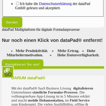
Ich habe die
Datenschutzerklärung
der dataPad
GmbH gelesen und akzeptiert.
Senden
Nur noch einen Klick von dataPad® entfernt
!
»
Mehr Produktivität.
»
Mehr Ertrag.
»
Hohe
Mitarbeitermotivation.
»
Hohe Datenverfügbarkeit.
Kontaktieren Sie uns!
DARUM dataPad®
Ihr starker Partner für digitale Teams!
Mit der dataPad® SaaS Business Lösung
digitalisieren
Unternehmen
sämtliche Formular-Prozesse
. Die
vollintegrierbare App-Lösung ist in 5 Minuten erklärt
und macht
mobile Dokumentation,
im
Field Service
zum Kinderspiel. Die vielen Ausfüllhilfen, offline &