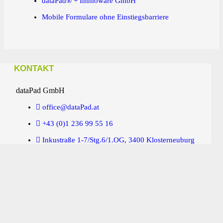
dataPad® + Immoware GmbH
Mobile Formulare ohne Einstiegsbarriere
KONTAKT
dataPad GmbH
office@dataPad.at
+43 (0)1 236 99 55 16
Inkustraße 1-7/Stg.6/1.OG, 3400 Klosterneuburg
dataPad.at
dataPad App für die Hausverwaltung
Unternehmensdaten
Company Details
Newsletter