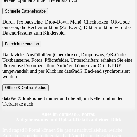
bereitet optimal auf den Bedarfsfall vor.
Schnelle Dateneingabe
Durch Textbausteine, Drop-Down Menü, Checkboxen, QR-Code
einlesen, die Rechenfunktion (Zählwerk), Diktierfunktion wird die
Datenerfassung zum Kinderspiel.
Fotodokumentation
Dank vieler Ausfüllhilfen (Checkboxen, Dropdowns, QR-Codes,
Textbausteine, Fotos, Pflichtfelder, Unterschriften) erhalten Sie eine
lückenlose Dokumentation. Aufträge können vor Ort als PDF
umgewandelt und per Klick ins dataPad® Backend synchronisiert
werden.
Offline & Online Modus
dataPad® funktioniert immer und überall, im Keller und in der
Tiefgarage auch.
Alles im dataPad
®
Portal:
Aufgabenstatus und Upload-Details auf einen Blick
Im datapad
® Portal
können Sie genau nachvollziehen, welche
Aufgaben von einem Ihrer dataPad App Usern abgeschlossen