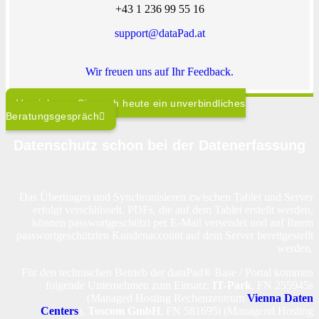
+43 1 236 99 55 16
support@dataPad.at
Wir freuen uns auf Ihr Feedback.
Vereinbaren Sie noch heute ein unverbindliches
Beratungsgespräch
Datenschutz schon bei der Datenerfassung
Das Übertragen und Synchronisieren zwischen Tablet und Server
erfolgt verschlüsselt. PDFs, die auf dem Tablet erstellt werden,
können passwortgeschützt per E-Mail versendet und auf Ihrem
passwortgeschützten Kundenaccount auf dem Server bereitgestellt
werden.
Für den technischen Betrieb der dataPad® Base / Portal kommen
folgende Unternehmen zum Einsatz:
IT-Park
, FN 255945s
(Managed Hosting Rechenzentrum
Vienna Daten
Centers
),
Toscom GmbH
, FN 581695i (Managend Hosting