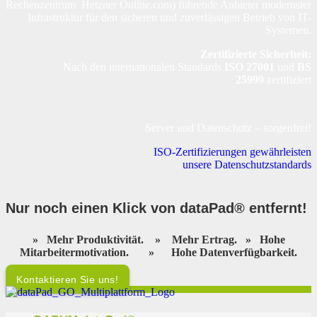
Rechenzentrum Hetzner Online.com) führende Anbieter modernster
Infrastruktur für den sicheren und zuverlässigen Betrieb von IT-
Systemen.
Zertifizierte Sicherheit:
Nach den internationalen Standards
ISO 27001
und
BS
25999
zertifiziert
Server und Datenschutz – sorgenfrei!
ISO-Zertifizierungen gewährleisten
unsere Datenschutzstandards
Nur noch einen Klick von dataPad® entfernt
!
»
Mehr Produktivität.
»
Mehr Ertrag.
»
Hohe
Mitarbeitermotivation.
»
Hohe Datenverfügbarkeit.
Kontaktieren Sie uns!