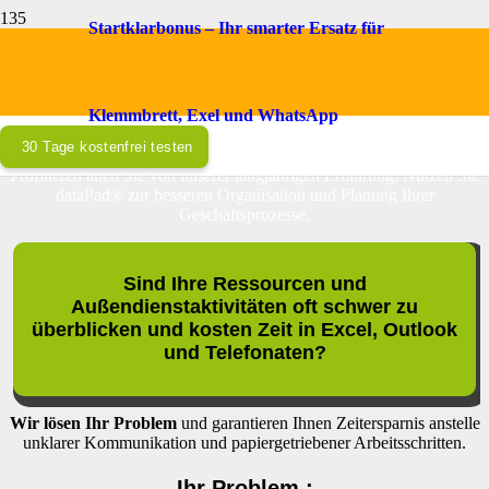
Startklarbonus – Ihr smarter Ersatz für
Auftragsplanung & Doku-App.
All in One.
Klemmbrett, Exel und WhatsApp
30 Tage kostenfrei testen
„dataPad® SaaS Business-Lösung“
Profitieren auch Sie von unserer langjährigen Erfahrung. Nutzen Sie
dataPad® zur besseren Organisation und Planung Ihrer
Geschäftsprozesse.
Sind Ihre Ressourcen und
Außendienstaktivitäten oft schwer zu
überblicken und kosten Zeit in Excel, Outlook
und Telefonaten?
Wir lösen Ihr Problem
und garantieren Ihnen Zeitersparnis anstelle
unklarer Kommunikation und papiergetriebener Arbeitsschritten.
Ihr Problem :