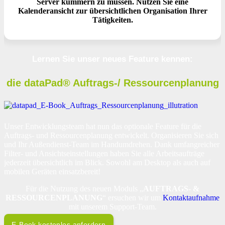
Server kümmern zu müssen. Nutzen Sie eine
Kalenderansicht zur übersichtlichen Organisation Ihrer
Tätigkeiten.
Lernen Sie unser neues Feature kennen:
die dataPad® Auftrags-/ Ressourcenplanung
Unser Entwicklungsteam hat nun das optionale Feature für die
Auftrags- und Ressourcenplanung entwickelt. Organisieren Sie sich
und Ihr Außendienst-Team im Handumdrehen. Dank umfangreicher
Filter- und Ansichtseinstellungen haben Sie alle Arbeitsaufträge
jederzeit übersichtlich im Blick. Sowohl am Desktop als auch auf
mobilen Geräten einsatzbereit!
Für die Nutzung des neuen Moduls „
AUFTRAGS- &
RESSOURCENPLANUNG
“ ersuchen wir um
Kontaktaufnahme
mit unserem Support-Team.
E-Book kostenlos anfordern