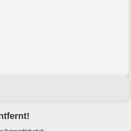
tfernt
!
e Datenverfügbarkeit.