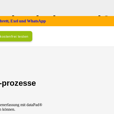
Fit mit dataPad®
mbrett, Exel und WhatsApp
kostenfrei testen
 -prozesse
atenerfassung mit dataPad®
en können.