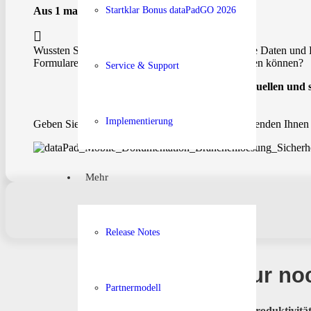
Aus 1 mach 2
Startklar Bonus dataPadGO 2026
Wussten Sie, dass Sie mit dataPad® einmal erfasste Daten und 
Formulare gleich in ein anderes Formular übertragen können?
Service & Support
So vermeiden Sie Fehlerquellen und s
Implementierung
Geben Sie uns Ihren Wunschtermin bekannt. Wir senden Ihnen 
Mehr
Release Notes
Nur noc
Partnermodell
»
Mehr Produktivit