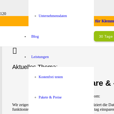
Unternehmensdaten
Startklarbonus – Ihr smarter Ersatz für Klem
Blog
30 Tage 
Leistungen
Aktuelles Thema:
Kostenfrei testen
Digitale Formulare &
via Zoom:
Pakete & Preise
Wir zeigen Ihnen online, wie einfach und unkompliziert die D
funktioniert und wieviel Zeit Sie im beruflichen Alltag einspar