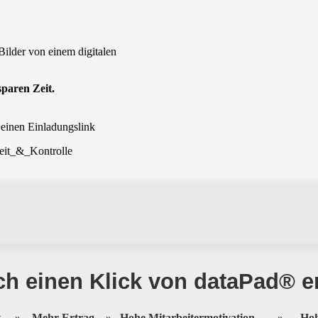
Bilder von einem digitalen
paren Zeit.
einen Einladungslink
h einen Klick von dataPad® en
ät.
»
Mehr Ertrag.
»
Hohe Mitarbeitermotivation.
»
Hoh