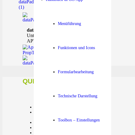
Menüführung
dataPad®
als etabliertes Software-
Unternehmen aus Österreich ist Mitglied der
APTI Prop-Tech Austria
Funktionen und Icons
Formularbearbeitung
QUICKLINKS:
Technische Darstellung
App – Digitale Hausverwaltung
Mit dataPadGO + falcana CRM zum
digitalen Workflow
Toolbox – Einstellungen
App – Digitale Formulare
App – Digitale Wohnungsübergabe
App – Facilitymanagement