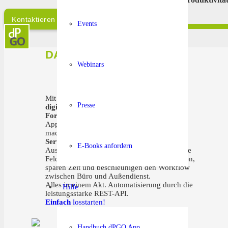
Kontaktieren Sie uns!
Events
DARUM dataPad®
Webinars
Mit der dataPad® SaaS Business Lösung
Presse
digitalisieren
Unternehmen
sämtliche
Formular-Prozesse
. Die vollintegrierbare
App-Lösung ist in 5 Minuten erklärt und
macht
mobile Dokumentation,
im
Field
Service
zum Kinderspiel. Die vielen
E-Books anfordern
Ausfüllhilfen, offline & online, vorausgefüllte
Felder,
Fotodokumentation
& Diktierfunktion,
sparen Zeit und beschleunigen den Workflow
zwischen Büro und Außendienst.
Alles in einem Akt. Automatisierung durch die
Hilfe
leistungsstarke REST-API.
Einfach
losstarten!
Handbuch dPGO App