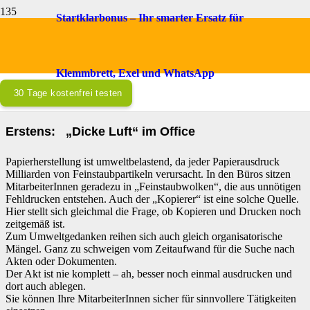
Startklarbonus – Ihr smarter Ersatz für
Gesundheit am Arbeitsplatz und mehr
Nachhaltigkeit
Klemmbrett, Exel und WhatsApp
Beratungsgespräch vereinbaren
30 Tage kostenfrei testen
WARUM?
Erstens: „Dicke Luft“ im Office
Papierherstellung ist umweltbelastend, da jeder Papierausdruck
Milliarden von Feinstaubpartikeln verursacht. In den Büros sitzen
MitarbeiterInnen geradezu in „Feinstaubwolken“, die aus unnötigen
Fehldrucken entstehen. Auch der „Kopierer“ ist eine solche Quelle.
Hier stellt sich gleichmal die Frage, ob Kopieren und Drucken noch
zeitgemäß ist.
Zum Umweltgedanken reihen sich auch gleich organisatorische
Mängel. Ganz zu schweigen vom Zeitaufwand für die Suche nach
Akten oder Dokumenten.
Der Akt ist nie komplett – ah, besser noch einmal ausdrucken und
dort auch ablegen.
Sie können Ihre MitarbeiterInnen sicher für sinnvollere Tätigkeiten