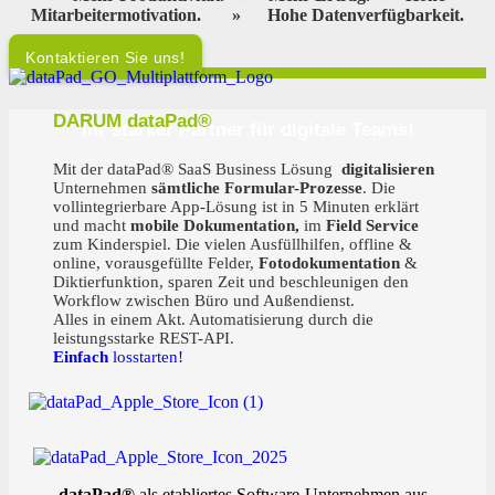
Mitarbeitermotivation.
»
Hohe Datenverfügbarkeit.
Kontaktieren Sie uns!
DARUM dataPad®
Ihr starker Partner für digitale Teams!
Mit der dataPad® SaaS Business Lösung
digitalisieren
Unternehmen
sämtliche Formular-Prozesse
. Die
vollintegrierbare App-Lösung ist in 5 Minuten erklärt
und macht
mobile Dokumentation,
im
Field Service
zum Kinderspiel. Die vielen Ausfüllhilfen, offline &
online, vorausgefüllte Felder,
Fotodokumentation
&
Diktierfunktion, sparen Zeit und beschleunigen den
Workflow zwischen Büro und Außendienst.
Alles in einem Akt. Automatisierung durch die
leistungsstarke REST-API.
Einfach
losstarten!
dataPad®
als etabliertes Software-Unternehmen aus