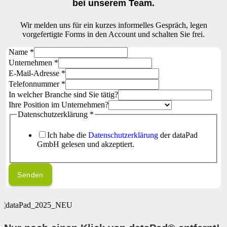
bei unserem Team.
Wir melden uns für ein kurzes informelles Gespräch, legen
vorgefertigte Forms in den Account und schalten Sie frei.
Name
*
Unternehmen
*
E-Mail-Adresse
*
Telefonnummer
*
In welcher Branche sind Sie tätig?
Ihre Position im Unternehmen?
Datenschutzerklärung
*
Ich habe die
Datenschutzerklärung
der dataPad
GmbH gelesen und akzeptiert.
Senden