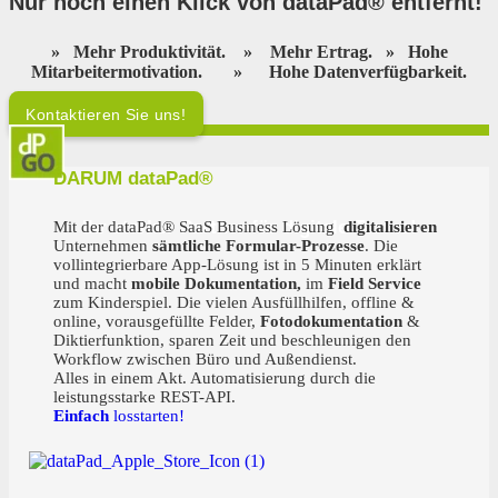
Nur noch einen Klick von dataPad® entfernt
!
»
Mehr Produktivität.
»
Mehr Ertrag.
»
Hohe
Mitarbeitermotivation.
»
Hohe Datenverfügbarkeit.
Kontaktieren Sie uns!
DARUM dataPad®
Ihr starker Partner für digitale Teams!
Mit der dataPad® SaaS Business Lösung
digitalisieren
Unternehmen
sämtliche Formular-Prozesse
. Die
vollintegrierbare App-Lösung ist in 5 Minuten erklärt
und macht
mobile Dokumentation,
im
Field Service
zum Kinderspiel. Die vielen Ausfüllhilfen, offline &
online, vorausgefüllte Felder,
Fotodokumentation
&
Diktierfunktion, sparen Zeit und beschleunigen den
Workflow zwischen Büro und Außendienst.
Alles in einem Akt. Automatisierung durch die
leistungsstarke REST-API.
Einfach
losstarten!