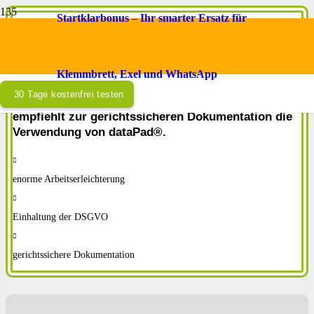
Startklarbonus – Ihr smarter Ersatz für
STB-Austria
STB-Austria e.U.
als anerkannte Ausbildungsstätte
Klemmbrett, Exel und WhatsApp
und Dienstleister in den Bereichen
30 Tage kostenfrei testen
Arbeitssicherheit und Gesundheitsschutz,
empfiehlt zur
gerichtssicheren Dokumentation
die
Verwendung von
dataPad®
.
enorme Arbeitserleichterung
Einhaltung der DSGVO
gerichtssichere Dokumentation