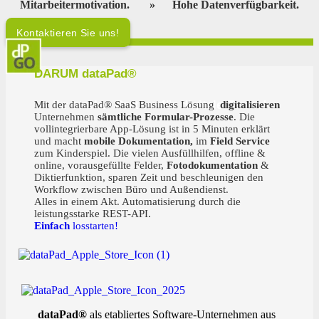
Mitarbeitermotivation.
»
Hohe Datenverfügbarkeit.
Kontaktieren Sie uns!
DARUM dataPad®
Ihr starker Partner für digitale Teams!
Mit der dataPad® SaaS Business Lösung
digitalisieren
Unternehmen
sämtliche Formular-Prozesse
. Die
vollintegrierbare App-Lösung ist in 5 Minuten erklärt
und macht
mobile Dokumentation,
im
Field Service
zum Kinderspiel. Die vielen Ausfüllhilfen, offline &
online, vorausgefüllte Felder,
Fotodokumentation
&
Diktierfunktion, sparen Zeit und beschleunigen den
Workflow zwischen Büro und Außendienst.
Alles in einem Akt. Automatisierung durch die
leistungsstarke REST-API.
Einfach
losstarten!
dataPad®
als etabliertes Software-Unternehmen aus