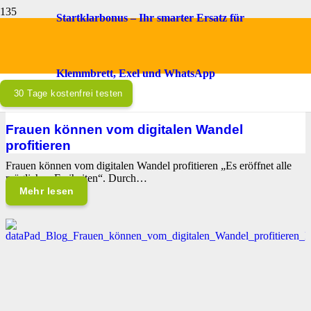
Startklarbonus – Ihr smarter Ersatz für
dataPad® Blog
Klemmbrett, Exel und WhatsApp
30 Tage kostenfrei testen
BLOG
,
IT - INNOVATIONEN
Frauen können vom digitalen Wandel
profitieren
Frauen können vom digitalen Wandel profitieren „Es eröffnet alle
möglichen Freiheiten“. Durch…
Mehr lesen