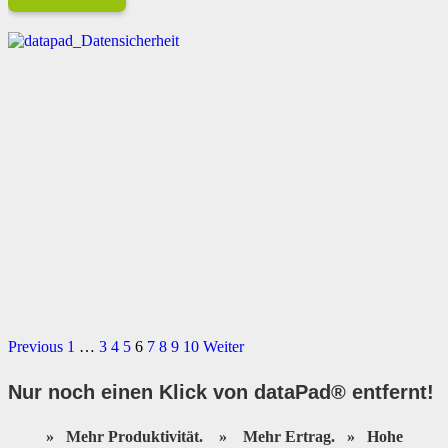
Previous
1
…
3
4
5
6
7
8
9
10
Weiter
Nur noch einen Klick von dataPad® entfernt
!
»
Mehr Produktivität.
»
Mehr Ertrag.
»
Hohe